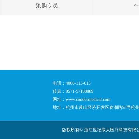
4
采购专员
电话：4006-113-013
传真：0571-57188889
网址：www.condormedical.com
地址：杭州市萧山经济开发区春潮路93号杭州
版权所有© 浙江世纪康大医疗科技有限